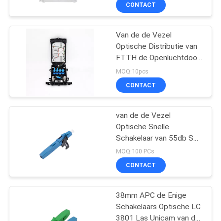
CONTACTEER
CONTACT
ONS
Van de de Vezel
33
Optische Distributie van
NIEUWS
FTTH de Openluchtdoos
GPON OLT
Waterdichte IP65
MOQ:10pcs
GEVALLEN
CONTACT
SITEMAP
van de de Vezel
Optische Snelle
Schakelaar van 55db SM
PRIVACY
29
UPC OS2 LC Las Unicam
MOQ:100 PCs
POLICY
vezel optische
CONTACT
snelle schakelaar
38mm APC de Enige
Schakelaars Optische LC
3801 Las Unicam van de