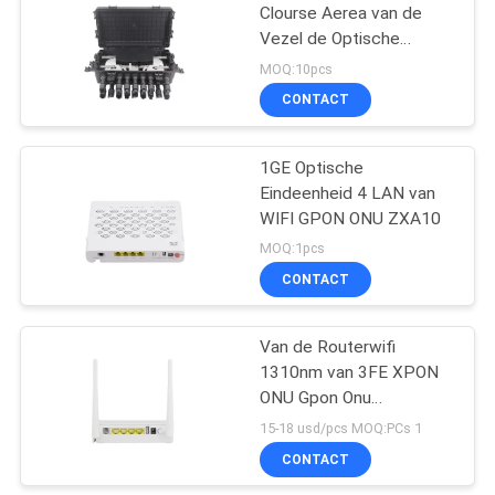
Clourse Aerea van de
Vezel de Optische
18
Gezamenlijke Doos FTTX
MOQ:10pcs
Vezel Optische
CONTACT
Einddoos
1GE Optische
Eindeenheid 4 LAN van
WIFI GPON ONU ZXA10
MOQ:1pcs
CONTACT
10
het koord van het
Van de Routerwifi
1310nm van 3FE XPON
mpoflard
ONU Gpon Onu
Netwerkterminal van de
15-18 usd/pcs MOQ:PCs 1
Versie Optische de
CONTACT
Engelse