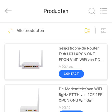
UT-
King
Technology
Producten
Co.,
Ltd..
All
Rights
Reserved.
HUIS
53
Alle producten
gpon onu
PRODUCTEN
Gelijkstroom-de Router
Ftth HGU XPON ONT
ONGEVEER
EPON VoIP WiFi van PC
ONS
3FE GPON ONU
MOQ:1pcs
CONTACT
37
FABRIEKSREIS
De Modemtelefoon WIFI
XPON ONU
5gHz FTTH van 1GE 1FE
KWALITEITSCONTROLE
XPON ONU Wifi Ont
MOQ:10