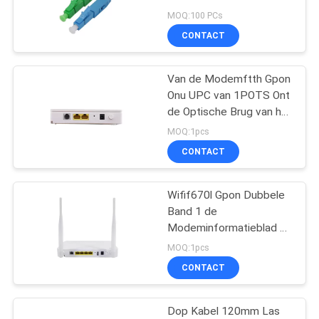
Wijzevezel
MOQ:100 PCs
CONTACT
26
vezel optische plc
Van de Modemftth Gpon
Onu UPC van 1POTS Ont
splitser
de Optische Brug van het
het Beëindigenhuis van
MOQ:1pcs
Sc Hoge
CONTACT
Wifif670l Gpon Dubbele
24
Band 1 de
Doos van de vezel
Modeminformatieblad 2
Usb 2.4g van Pottenxpon
MOQ:1pcs
de Optische
Ont
CONTACT
Distributie
Dop Kabel 120mm Las