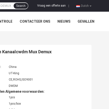
Vraag een offerte aan
Search
|
Dutch
NTROLE
CONTACTEER ONS
NIEUWS
GEVALLEN
van Kanaalcwdm Mux Demux
t:
China
UT-King
CE,ROHS,ISO9001
DWDM
den Algemene voorwaarden:
1pcs
1pcs/box