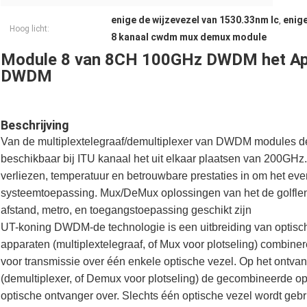
enige de wijzevezel van 1530.33nm lc
enige
,
Hoog licht:
8 kanaal cwdm mux demux module
Module 8 van 8CH 100GHz DWDM het Ap
DWDM
Beschrijving
Van de multiplextelegraaf/demultiplexer van DWDM modules d
beschikbaar bij ITU kanaal het uit elkaar plaatsen van 200GHz
verliezen, temperatuur en betrouwbare prestaties in om het e
systeemtoepassing. Mux/DeMux oplossingen van het de golfle
afstand, metro, en toegangstoepassing geschikt zijn
UT-koning DWDM-de technologie is een uitbreiding van optis
apparaten (multiplextelegraaf, of Mux voor plotseling) combin
voor transmissie over één enkele optische vezel. Op het ont
(demultiplexer, of Demux voor plotseling) de gecombineerde opt
optische ontvanger over. Slechts één optische vezel wordt ge