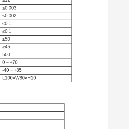
≥12
≤0.003
≤0.002
≤0.1
≤0.1
≥50
≥45
500
0 ~ +70
-40 ~ +85
L100×W80×H10