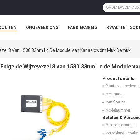
DUCTEN
ONGEVEER ONS
FABRIEKSREIS
KWALITEITSCO
vezel 8 Van 1530.33nm Lc De Module Van Kanaalcwdm Mux Demux
Enige de Wijzevezel 8 van 1530.33nm Lc de Module 
Productdetails:
Plaats van herkoms
Merknaam:
Certificering:
Modelnummer:
Betalen & Verzen
Min. bestelaantal:
Verpakking Details: