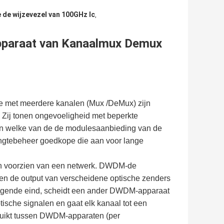
 de wijzevezel van 100GHz lc
,
paraat van Kanaalmux Demux
e met meerdere kanalen (Mux /DeMux) zijn
. Zij tonen ongevoeligheid met beperkte
ven welke van de de modulesaanbieding van de
ngtebeheer goedkope die aan voor lange
ch voorzien van een netwerk. DWDM-de
eren de output van verscheidene optische zenders
vangende eind, scheidt een ander DWDM-apparaat
ische signalen en gaat elk kanaal tot een
bruikt tussen DWDM-apparaten (per