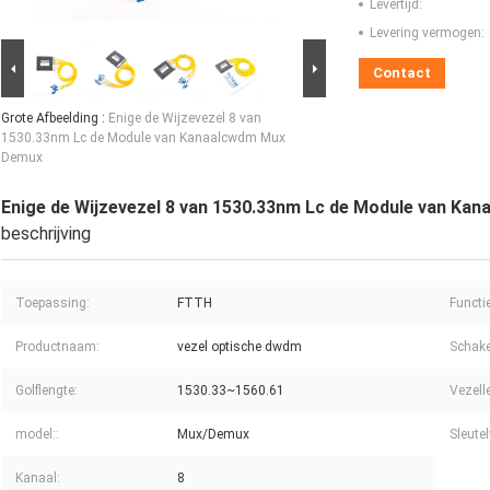
Levertijd:
Levering vermogen:
Contact
Grote Afbeelding :
Enige de Wijzevezel 8 van
1530.33nm Lc de Module van Kanaalcwdm Mux
Demux
Enige de Wijzevezel 8 van 1530.33nm Lc de Module van K
beschrijving
Toepassing:
FTTH
Functie
Productnaam:
vezel optische dwdm
Schake
Golflengte:
1530.33~1560.61
Vezell
model::
Mux/Demux
Sleute
Kanaal:
8