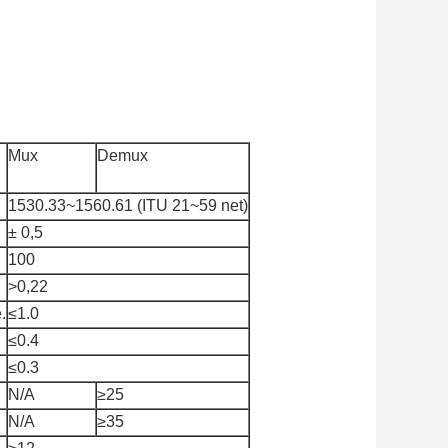
Mux
Demux
1530.33~1560.61 (ITU 21~59 net)
± 0,5
100
>0,22
.
≤1.0
≤0.4
≤0.3
N/A
≥25
N/A
≥35