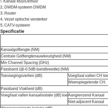
Kanaal Mux/Demux/
1.
2. DWDM-systeem DWDM
3. Router
4. Vezel optische versterker
5. CATV-systeem
Specificatie
Kanaalgolflengte (NM)
Centrale Golflengtenauwkeurigheid (NM)
Min Channel Spacing (GHz)
Passband (@-0.5dB-bandbreedte) (NM)
Toevoegingsverlies (dB)
Voeg/laat vallen CH toe
Weerspiegelende CH.
Passband Vlakheid (dB)
Voeg/laat vallen kanaalisolatie (dB) toe
Aangrenzend Kanaal
Niet-adjacent Kanaal