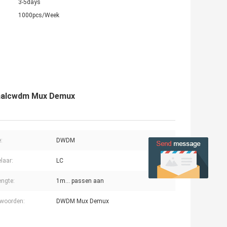
3-5days
1000pcs/Week
anaalcwdm Mux Demux
:
DWDM
laar:
LC
engte:
1m… passen aan
lwoorden:
DWDM Mux Demux