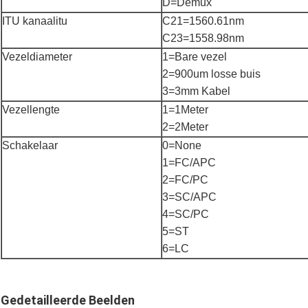
D=Demux
ITU kanaalitu
C21=1560.61nm
C23=1558.98nm
Vezeldiameter
1=Bare vezel
2=900um losse buis
3=3mm Kabel
Vezellengte
1=1Meter
2=2Meter
Schakelaar
0=None
1=FC/APC
2=FC/PC
3=SC/APC
4=SC/PC
5=ST
6=LC
Gedetailleerde Beelden