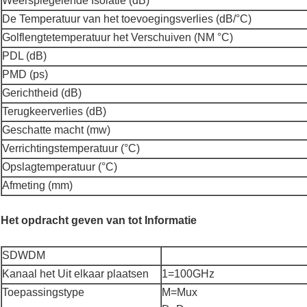
Weerspiegelende Isolatie (dB)
De Temperatuur van het toevoegingsverlies (dB/°C)
Golflengtetemperatuur het Verschuiven (NM °C)
PDL (dB)
PMD (ps)
Gerichtheid (dB)
Terugkeerverlies (dB)
Geschatte macht (mw)
Verrichtingstemperatuur (°C)
Opslagtemperatuur (°C)
Afmeting (mm)
Het opdracht geven van tot Informatie
SDWDM
Kanaal het Uit elkaar plaatsen
1=100GHz
Toepassingstype
M=Mux