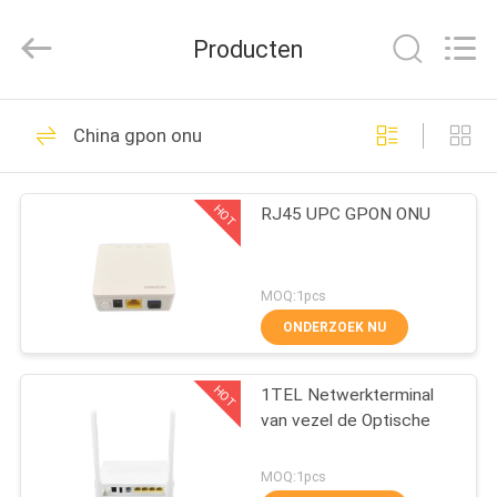
UT-
King
Technology
Producten
Co.,
Ltd..
All
Rights
Reserved.
HUIS
53
China gpon onu
gpon onu
PRODUCTEN
HOT
RJ45 UPC GPON ONU
ONGEVEER
ONS
MOQ:1pcs
ONDERZOEK NU
37
FABRIEKSREIS
HOT
1TEL Netwerkterminal
XPON ONU
van vezel de Optische
KWALITEITSCONTROLE
MOQ:1pcs