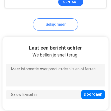
CONTACT
12
Koord van het vezel
het Optische Flard
Bekijk meer
Laat een bericht achter
We bellen je snel terug!
20
Uitrusting van het
vezel de Optische
Hulpmiddel