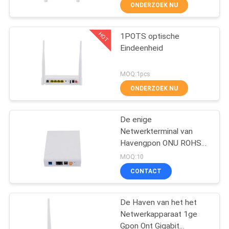
CONTACTEER
ONDERZOEK NU
ONS
HOT
1POTS optische
33
Eindeenheid
NIEUWS
GPON OLT
MOQ:1pcs
GEVALLEN
ONDERZOEK NU
SITEMAP
De enige
Netwerkterminal van
Havengpon ONU ROHS
PRIVACY
29
Gpon Optische Epon
MOQ:10
ONT
POLICY
vezel optische
CONTACT
snelle schakelaar
De Haven van het het
Netwerkapparaat 1ge
Gpon Ont Gigabit