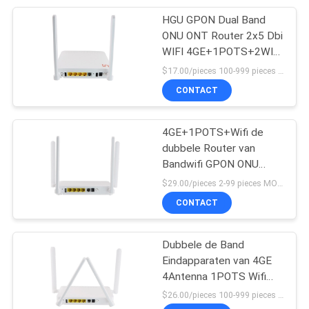
HGU GPON Dual Band
12
ONU ONT Router 2x5 Dbi
WIFI 4GE+1POTS+2WIFI
DWDM Mux Demux
​​2.4g 5.8g
$17.00/pieces 100-999 pieces MOQ:100 stuks
CONTACT
4GE+1POTS+Wifi de
dubbele Router van
Bandwifi GPON ONU
16
Compatibel met ZTE-
$29.00/pieces 2-99 pieces MOQ:2 stukken
Verantwoordelijkheid
CONTACT
vezel optische kabel
Dubbele de Band
Eindapparaten van 4GE
4Antenna 1POTS Wifi
2.4G 5G ONU Gpon ONU
$26.00/pieces 100-999 pieces MOQ:100 stukken