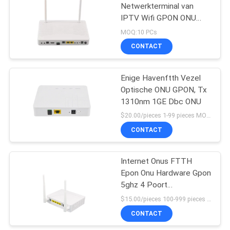
Netwerkterminal van
IPTV Wifi GPON ONU
18
FTTH Gigabit
MOQ:10 PCs
Vezel Optische
CONTACT
Einddoos
Enige Havenftth Vezel
Optische ONU GPON, Tx
1310nm 1GE Dbc ONU
$20.00/pieces 1-99 pieces MOQ:10 PCs
CONTACT
10
het koord van het
Internet Onus FTTH
Epon Onu Hardware Gpon
mpoflard
5ghz 4 Poort
1ge+3fe+1tel+Wifi Onu
$15.00/pieces 100-999 pieces MOQ:100 stuks
CONTACT