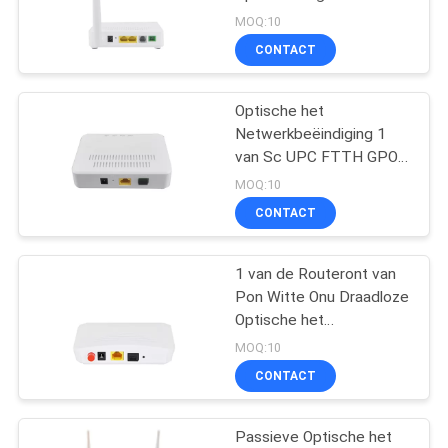
Ethernet van FTTH 1tel
MOQ:10
1fe Onu
CONTACT
26
vezel optische plc
Optische het
Netwerkbeëindiging 1
splitser
van Sc UPC FTTH GPON
ONU Ont Pon
MOQ:10
CONTACT
1 van de Routeront van
24
Pon Witte Onu Draadloze
Doos van de vezel
Optische het
Netwerkapc 0.5A
MOQ:10
de Optische
CONTACT
Distributie
Passieve Optische het