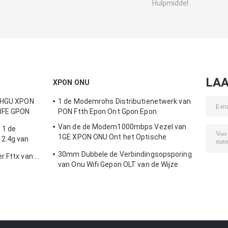
Hulpmiddel
LAA
XPON ONU
h HGU XPON
1 de Modemrohs Distributienetwerk van
 3FE GPON
PON Ftth Epon Ont Gpon Epon
Van de de Modem1000mbps Vezel van
 1 de
1GE XPON ONU Ont het Optische
2.4g van
Materiaal
30mm Dubbele de Verbindingsopsporing
r Fttx van de
van Onu Wifi Gepon OLT van de Wijze
Enige Haven