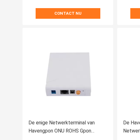
CONTACT NU
De enige Netwerkterminal van
De Have
Havengpon ONU ROHS Gpon
Netwer
Optische Epon ONT
Gigabit