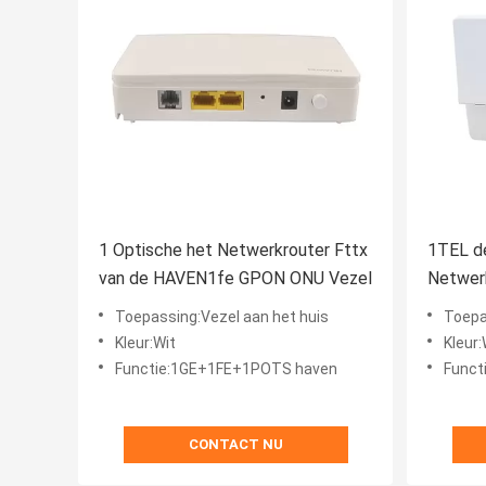
1 Optische het Netwerkrouter Fttx
1TEL de
van de HAVEN1fe GPON ONU Vezel
Netwer
Optisc
Toepassing:Vezel aan het huis
Toepa
Kleur:Wit
Kleur:
Functie:1GE+1FE+1POTS haven
Funct
CONTACT NU