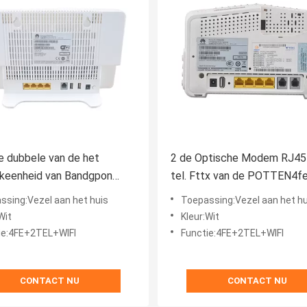
 dubbele van de het
2 de Optische Modem RJ4
keenheid van Bandgpon
tel. Fttx van de POTTEN4
he Modem Ont 2 USB 82mm
ONU Vezel
ssing:Vezel aan het huis
Toepassing:Vezel aan het hu
Wit
Kleur:Wit
ie:4FE+2TEL+WIFI
Functie:4FE+2TEL+WIFI
CONTACT NU
CONTACT NU