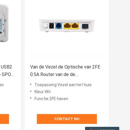
5 USB2
Van de Vezel de Optische van 2FE
fe GPON
0.5A Router van de de
Netwerkterminalhgu Onu Vezel
is
Toepassing:Vezel aan het huis
Kleur:Wit
Functie:2FE haven
CONTACT NU