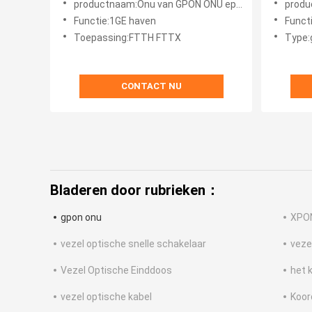
productnaam:Onu van GPON ONU epon
produ
Onu
Functie:1GE haven
Funct
Toepassing:FTTH FTTX
Type:
CONTACT NU
Bladeren door rubrieken：
gpon onu
XPO
vezel optische snelle schakelaar
veze
Vezel Optische Einddoos
het 
vezel optische kabel
Koor