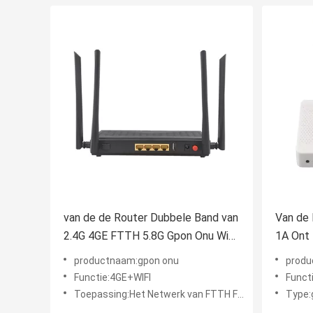
van de de Router Dubbele Band van
Van de 
2.4G 4GE FTTH 5.8G Gpon Onu Wifi
1A Ont 
AC 4 Haven
Netwer
productnaam:gpon onu
produ
Functie:4GE+WIFI
Funct
Toepassing:Het Netwerk van FTTH FTTB FTTX
Type: