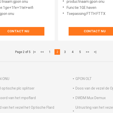
ctnaam:gpon onu
productnaam:gpon onu
ie:1ge+1fe+1tel+wifi
Functie:1GE haven
gpon onu
Toepassing:FTTH FTTX
CONTACT NU
CONTACT NU
Page 2 of 5
|<
<<
1
2
3
4
5
>>
>|
N ONU
GPON OLT
l optische plc splitser
Doos van de vezel de O
koord van het mpoflard
DWDM Mux Demux
d van het vezel het Optische Flard
Uitrusting van het veze