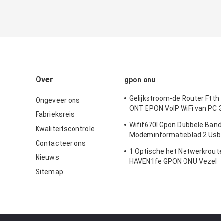
Over
gpon onu
Gelijkstroom-de Router Ftt
Ongeveer ons
ONT EPON VoIP WiFi van PC
Fabrieksreis
ONU
Wifif670l Gpon Dubbele Band
Kwaliteitscontrole
Modeminformatieblad 2 Usb 
Contacteer ons
Pottenxpon Ont
1 Optische het Netwerkroute
Nieuws
HAVEN1fe GPON ONU Vezel
Sitemap