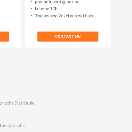
productnaam:gpon onu
Functie:1GE
Toepassing:Vezel aan het huis
CONTACT NU
ptische Distributie
l de Optische