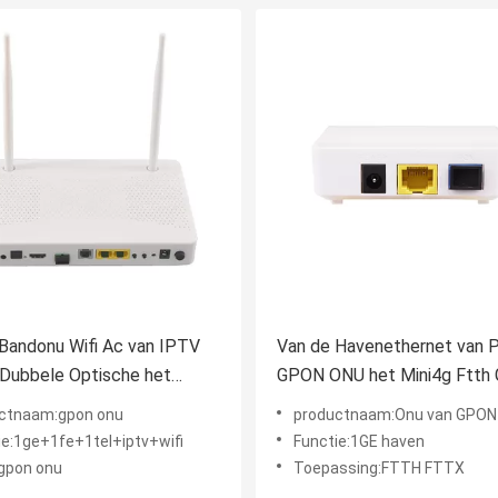
Bandonu Wifi Ac van IPTV
Van de Havenethernet van
Dubbele Optische het
GPON ONU het Mini4g Ftth
keenheid 2.488Gbps
Epon Onu Olt 1ge Optische
ctnaam:gpon onu
productnaam:Onu van GPON O
Netwerk
ie:1ge+1fe+1tel+iptv+wifi
Functie:1GE haven
gpon onu
Toepassing:FTTH FTTX