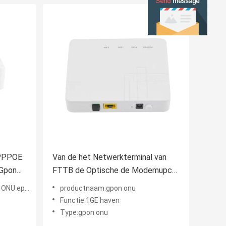
 PPPOE
Van de het Netwerkterminal van
 Gpon
FTTB de Optische de Modemupc
Optische Modem van Sc Ont
NU epon
productnaam:gpon onu
Functie:1GE haven
Type:gpon onu