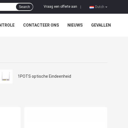
Vraag een offerte aan
Search
|
Dutch
NTROLE
CONTACTEER ONS
NIEUWS
GEVALLEN
1POTS optische Eindeenheid