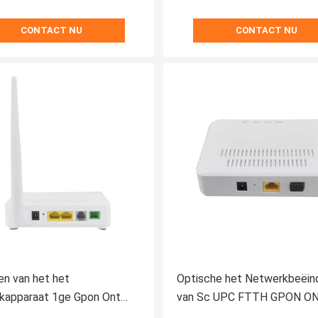
CONTACT NU
CONTACT NU
n van het het
Optische het Netwerkbeëind
kapparaat 1ge Gpon Ont
van Sc UPC FTTH GPON ON
 Ethernet van FTTH 1tel 1fe
Pon