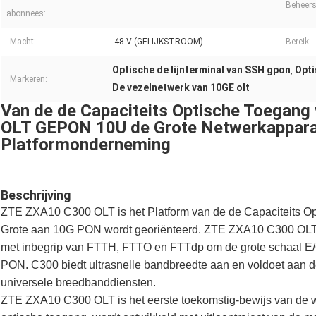
Beheers
abonnees:
Macht:
-48 V (GELIJKSTROOM)
Bereik:
Optische de lijnterminal van SSH gpon
Opti
,
Markeren:
De vezelnetwerk van 10GE olt
Van de de Capaciteits Optische Toega
OLT GEPON 10U de Grote Netwerkapparat
Platformonderneming
Beschrijving
ZTE ZXA10 C300 OLT is het Platform van de de Capaciteits Opt
Grote aan 10G PON wordt georiënteerd. ZTE ZXA10 C300 OLT 
met inbegrip van FTTH, FTTO en FTTdp om de grote schaal E
PON. C300 biedt ultrasnelle bandbreedte aan en voldoet aan d
universele breedbanddiensten.
ZTE ZXA10 C300 OLT is het eerste toekomstig-bewijs van de w