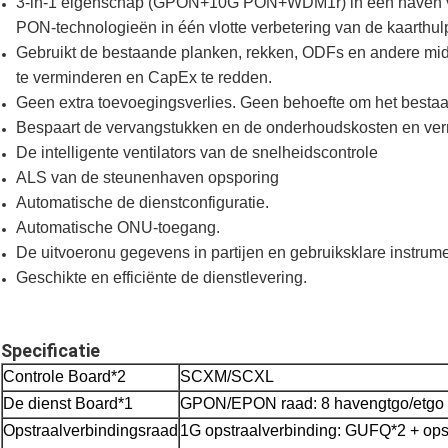
3-in-1 eigenschap (GPON+10G PON+WDM1r) in één haven v
PON-technologieën in één vlotte verbetering van de kaart
Gebruikt de bestaande planken, rekken, ODFs en andere mid
te verminderen en CapEx te redden.
Geen extra toevoegingsverlies. Geen behoefte om het besta
Bespaart de vervangstukken en de onderhoudskosten en ver
De intelligente ventilators van de snelheidscontrole
ALS van de steunenhaven opsporing
Automatische de dienstconfiguratie.
Automatische ONU-toegang.
De uitvoeronu gegevens in partijen en gebruiksklare instru
Geschikte en efficiënte de dienstlevering.
Specificatie
Controle Board*2
SCXM/SCXL
De dienst Board*1
GPON/EPON raad: 8 havengtgo/etgo
Opstraalverbindingsraad
1G opstraalverbinding: GUFQ*2 + ops