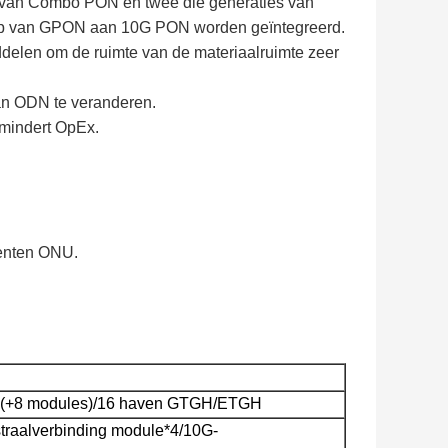
an Combo PON en twee die generaties van
hulp van GPON aan 10G PON worden geïntegreerd.
delen om de ruimte van de materiaalruimte zeer
an ODN te veranderen.
mindert OpEx.
menten ONU.
 (+8 modules)/16 haven GTGH/ETGH
traalverbinding module*4/10G-