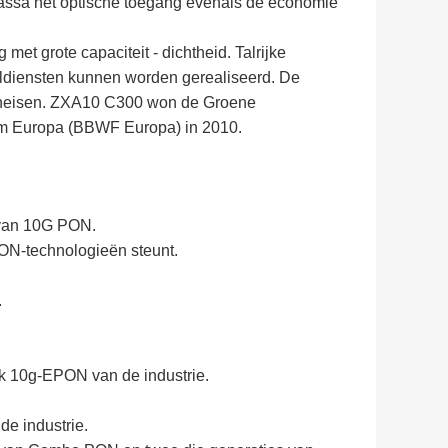
 massa het optische toegang evenals de economie
t grote capaciteit - dichtheid. Talrijke
diensten kunnen worden gerealiseerd. De
keneisen. ZXA10 C300 won de Groene
um Europa (BBWF Europa) in 2010.
 van 10G PON.
PON-technologieën steunt.
.
k 10g-EPON van de industrie.
de industrie.