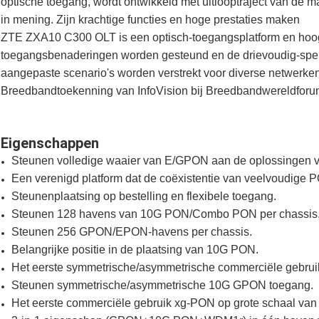
optische toegang, wordt ontwikkeld met uitlooptraject van de
in mening. Zijn krachtige functies en hoge prestaties maken
ZTE ZXA10 C300 OLT is een optisch-toegangsplatform en hoog me
toegangsbenaderingen worden gesteund en de drievoudig-spel
aangepaste scenario's worden verstrekt voor diverse netwer
Breedbandtoekenning van InfoVision bij Breedbandwereldfor
Eigenschappen
Steunen volledige waaier van E/GPON aan de oplossingen
Een verenigd platform dat de coëxistentie van veelvoudige 
Steunenplaatsing op bestelling en flexibele toegang.
Steunen 128 havens van 10G PON/Combo PON per chassis
Steunen 256 GPON/EPON-havens per chassis.
Belangrijke positie in de plaatsing van 10G PON.
Het eerste symmetrische/asymmetrische commerciële gebrui
Steunen symmetrische/asymmetrische 10G GPON toegang.
Het eerste commerciële gebruik xg-PON op grote schaal van 