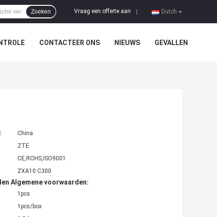
Vraag een offerte aan
Zoeken
|
Dutch
NTROLE
CONTACTEER ONS
NIEUWS
GEVALLEN
t:
China
ZTE
CE,ROHS,ISO9001
ZXA10 C300
den Algemene voorwaarden:
1pcs
1pcs/box