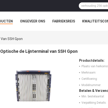
DUCTEN
ONGEVEER ONS
FABRIEKSREIS
KWALITEITSCO
l Van SSH Gpon
Optische de Lijnterminal van SSH Gpon
Productdetails:
Plaats van herkoms
Merknaam:
Certificering:
Modelnummer:
Betalen & Verzen
Min. bestelaantal:
Verpakking Details: