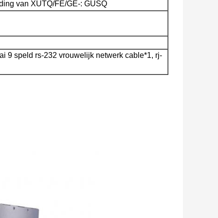
binding van XUTQ/FE/GE-: GUSQ
ai 9 speld rs-232 vrouwelijk netwerk cable*1, rj-