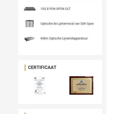
10G 8 PON GPON OLT
Optische de Lijnterminal van SSH Gpon
60km Optische Lijneindapparatuur
CERTIFICAAT