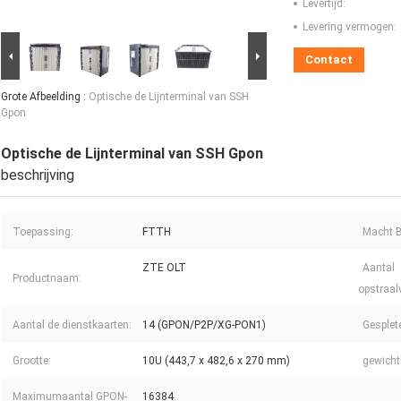
Levertijd:
Levering vermogen:
Contact
Grote Afbeelding :
Optische de Lijnterminal van SSH
Gpon
Optische de Lijnterminal van SSH Gpon
beschrijving
Toepassing:
FTTH
Macht B
ZTE OLT
Aantal
Productnaam:
opstraal
Aantal de dienstkaarten:
14 (GPON/P2P/XG-PON1)
Gesplet
Grootte:
10U (443,7 x 482,6 x 270 mm)
gewicht
Maximumaantal GPON-
16384