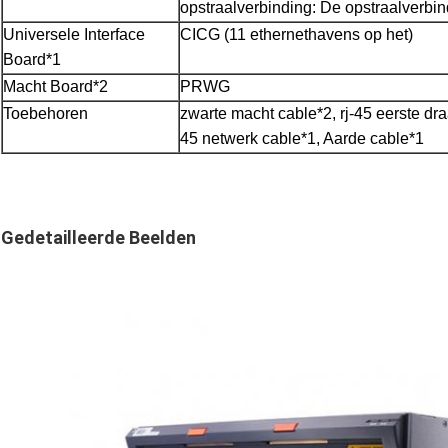
opstraalverbinding: De opstraalver
Universele Interface
CICG (11 ethernethavens op het)
Board*1
Macht Board*2
PRWG
Toebehoren
zwarte macht cable*2, rj-45 eerste dra
45 netwerk cable*1, Aarde cable*1
Gedetailleerde Beelden