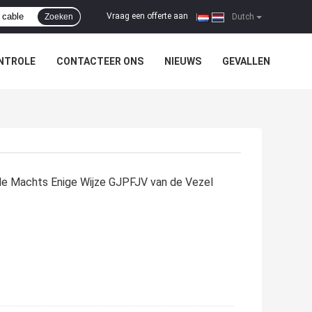
Vraag een offerte aan
Zoeken
|
Dutch
NTROLE
CONTACTEER ONS
NIEUWS
GEVALLEN
de Machts Enige Wijze GJPFJV van de Vezel