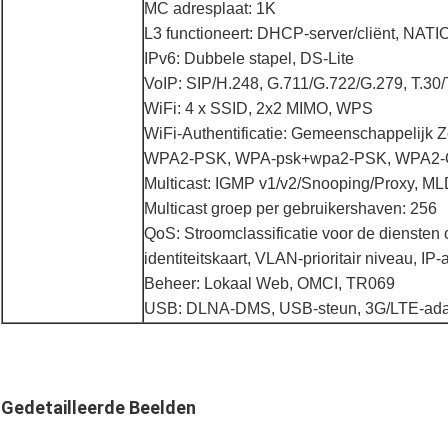
MC adresplaat: 1K
L3 functioneert: DHCP-server/cliënt, NAT
IPv6: Dubbele stapel, DS-Lite
VoIP: SIP/H.248, G.711/G.722/G.279, T.30/
WiFi: 4 x SSID, 2x2 MIMO, WPS
WiFi-Authentificatie: Gemeenschappelijk 
WPA2-PSK, WPA-psk+wpa2-PSK, WPA2-
Multicast: IGMP v1/v2/Snooping/Proxy, M
Multicast groep per gebruikershaven: 256
QoS: Stroomclassificatie voor de dienste
identiteitskaart, VLAN-prioritair niveau
Beheer: Lokaal Web, OMCI, TR069
USB: DLNA-DMS, USB-steun, 3G/LTE-ada
Gedetailleerde Beelden