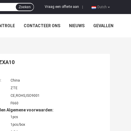
Vraag een offerte aan
Zoeken
|
Dutch
NTROLE
CONTACTEER ONS
NIEUWS
GEVALLEN
 ZXA10
t:
China
ZTE
CE,ROHS,ISO9001
F660
den Algemene voorwaarden:
1pcs
1pcs/box