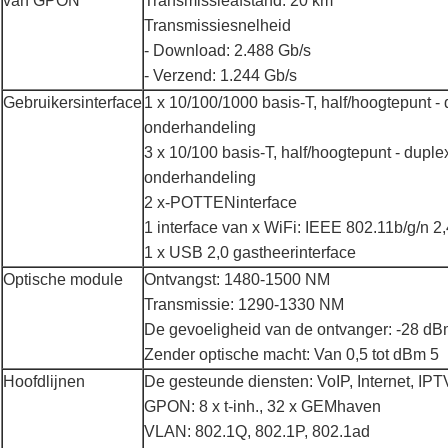
van GPON
Transmissieafstand: 20 km
Transmissiesnelheid
- Download: 2.488 Gb/s
- Verzend: 1.244 Gb/s
Gebruikersinterface
1 x 10/100/1000 basis-T, half/hoogtepunt 
onderhandeling
3 x 10/100 basis-T, half/hoogtepunt - dup
onderhandeling
2 x-POTTENinterface
1 interface van x WiFi: IEEE 802.11b/g/n 2
1 x USB 2,0 gastheerinterface
Optische module
Ontvangst: 1480-1500 NM
Transmissie: 1290-1330 NM
De gevoeligheid van de ontvanger: -28 d
Zender optische macht: Van 0,5 tot dBm 5
Hoofdlijnen
De gesteunde diensten: VoIP, Internet, IPT
GPON: 8 x t-inh., 32 x GEMhaven
VLAN: 802.1Q, 802.1P, 802.1ad