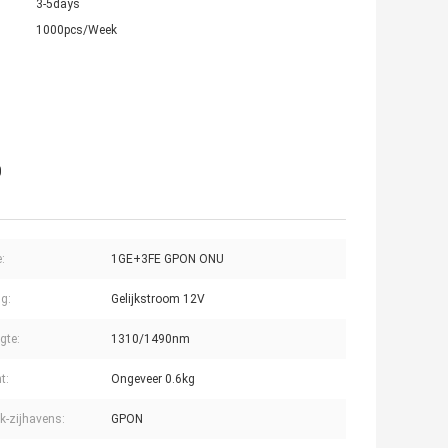
3-5days
1000pcs/Week
0
:
1GE+3FE GPON ONU
g:
Gelijkstroom 12V
gte:
1310/1490nm
t:
Ongeveer 0.6kg
k-zijhavens:
GPON