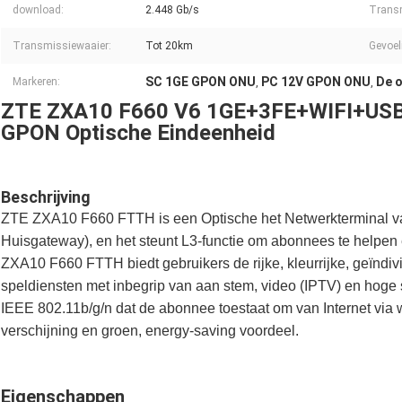
download:
2.448 Gb/s
Transm
Transmissiewaaier:
Tot 20km
Gevoel
SC 1GE GPON ONU
PC 12V GPON ONU
De o
Markeren:
,
,
ZTE ZXA10 F660 V6 1GE+3FE+WIFI+USB
GPON Optische Eindeenheid
Beschrijving
ZTE ZXA10 F660 FTTH is een Optische het Netwerkterminal 
Huisgateway), en het steunt L3-functie om abonnees te helpen 
ZXA10 F660 FTTH biedt gebruikers de rijke, kleurrijke, geïndiv
speldiensten met inbegrip van aan stem, video (IPTV) en hoge 
IEEE 802.11b/g/n dat de abonnee toestaat om van Internet via wi
verschijning en groen, energy-saving voordeel.
Eigenschappen