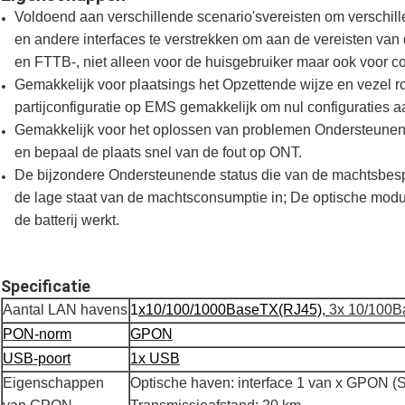
Voldoend aan verschillende scenario'svereisten om verschil
en andere interfaces te verstrekken om aan de vereisten 
en FTTB-, niet alleen voor de huisgebruiker maar ook voor c
Gemakkelijk voor plaatsings het Opzettende wijze en vezel ro
partijconfiguratie op EMS gemakkelijk om nul configuraties 
Gemakkelijk voor het oplossen van problemen Ondersteunend 
en bepaal de plaats snel van de fout op ONT.
De bijzondere Ondersteunende status die van de machtsbespa
de lage staat van de machtsconsumptie in; De optische mod
de batterij werkt.
Specificatie
Aantal LAN havens
1
x10/100/1000BaseTX(RJ45)
,
3x 10/100B
PON-norm
GPON
USB-poort
1x USB
Eigenschappen
Optische haven: interface 1 van x GPON (