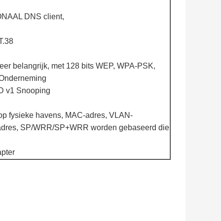
IONAAL DNS client,
T.38
Zeer belangrijk, met 128 bits WEP, WPA-PSK,
Onderneming
LD v1 Snooping
n op fysieke havens, MAC-adres, VLAN-
, IP-adres, SP/WRR/SP+WRR worden gebaseerd die
pter