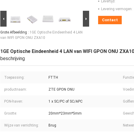
Levertijd:
Levering vermogen:
Contact
Grote Afbeelding :
1GE Optische Eindeenheid 4 LAN
van WIFI GPON ONU ZXA10
1GE Optische Eindeenheid 4 LAN van WIFI GPON ONU ZXA1
beschrijving
Toepassing:
FTTH
Functie
productnaam:
ZTE GPON ONU
Voedin
PON-haven:
1 x SC/PC of SC/APC
Golflen
Grootte:
20mm*23mm*5mm
Gewich
Wijze van verrichting:
Brug
Netwer