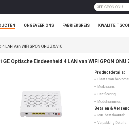
DUCTEN
ONGEVEER ONS
FABRIEKSREIS
KWALITEITSCO
d 4 LAN Van WIFI GPON ONU ZXA10
1GE Optische Eindeenheid 4 LAN van WIFI GPON ONU
Productdetails:
Plaats van herkoms
Merknaam:
Certificering:
Modelnummer:
Betalen & Verzen
Min. bestelaantal:
Verpakking Details: