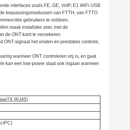
lende interfaces zoals FE, GE, VoIP, E1 WiFi USB
van de toepassingsmodussen van FTTH, van FTTO
ommerciële gebruikers te voldoen.
llen maak installatie zeer, met de
aan de ONT-kant te verzekeren.
ONT-signaal het vinden en prestaties controle,
ring wanneer ONT controleren vrij is, en gaat
ule kan een low-power staat ook ingaan wanneer
aseTX (RJ45)
Sc/PC)